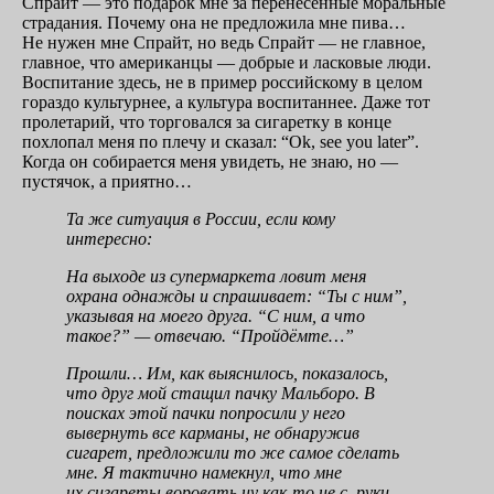
Спрайт — это подарок мне за перенесённые моральные
страдания. Почему она не предложила мне пива…
Не нужен мне Спрайт, но ведь Спрайт — не главное,
главное, что американцы — добрые и ласковые люди.
Воспитание здесь, не в пример российскому в целом
гораздо культурнее, а культура воспитаннее. Даже тот
пролетарий, что торговался за сигаретку в конце
похлопал меня по плечу и сказал: “Ok, see you later”.
Когда он собирается меня увидеть, не знаю, но —
пустячок, а приятно…
Та же ситуация в России, если кому
интересно:
На выходе из супермаркета ловит меня
охрана однажды и спрашивает: “Ты с ним”,
указывая на моего друга. “С ним, а что
такое?” — отвечаю. “Пройдёмте…”
Прошли… Им, как выяснилось, показалось,
что друг мой стащил пачку Мальборо. В
поисках этой пачки попросили у него
вывернуть все карманы, не обнаружив
сигарет, предложили то же самое сделать
мне. Я тактично намекнул, что мне
их сигареты воровать
ну как-то
не с руки,