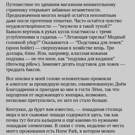
Путешествие по здешним магазинам внимательному
страннику открывает забавные незаметности.
Предназначения многих вещей остаётся непонятным
даже после прочтения этикетки. Часто остаётся чувство
неудовлетворённости — “неужели я такой тупой?”
Бывало вертишь в руках кусок пластмассы с тремя
углублениями и гадаешь — “Летающая тарелка? Модный
головной убор?” Оказывается — “Подставка для ложек”
(spoon
holder) —
сверхнужная в хозяйстве вещь. Три
доллара, блин. Или, например, классная кожаная
подушка — не что иное, как “подушка для кидания”
(throwing pillow). Заменяет десять подставок для ложек —
тридцать баксов.
Все опилки в моей голове основательно промокли
в алкоголе за прошедшую неделю, ознаменованную Днём
Благодарения и приездом ко мне в гости Лёни, так что
ощущения от окружающего зоопарка, возможно,
несколько притупились, но зато их стало больше.
Кентукки, да будет вам известно, — лошадиная столица
мира и все скаковые лошади содержатся здесь, так как
почва тут богата кальцием и ещё
какими-то
нужными
лошадкам элементами. В связи с этим, недалеко от места
моего проживания есть Horse Park, в котором можно