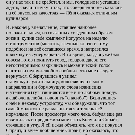
он у нас
так и не сработал,
и мы, голодные и уставшие
ждать, съели птичку и так, что совершенно не сказалось
на её вкусовых качествах — Лёня оказался отличным
кулинаром.
И, наконец, впечатление, ставшее наиболее
положительным, из связанных со здешним образом
жизни: купив себе комплект йогуртов на неделю
и инструментов (молоток, гаечные ключи и тому
подобное) на всё оставшееся время, я направился
к выходу из супермаркета. В то время, когда я уже был
совсем готов покинуть город товаров, двери его
негостеприимно закрылись и механический голос
с потолка недружелюбно сообщил, что мне следует
вернуться. Обернувшись я увидел
старушку-служительницу,
ковылявшую в моём
направлении и бормочущую слова извинения
и утешения (тут извиняются все и по любому поводу,
а ещё очень любят говорить “спасибо”). Вернувшись
с ней к некоему устройству, мы обнаружили, что тот
самый молоток не размагнитился и теперь всё
нормально. После просмотра моего чека, бабуля ещё раз
извинилась и предложила мне взять Колу или Спрайт,
стоявшие в углу. Я ей начал объяснять, что я не покупал
Спрайт, и зачем вообще мне Спрайт, но оказалось, что