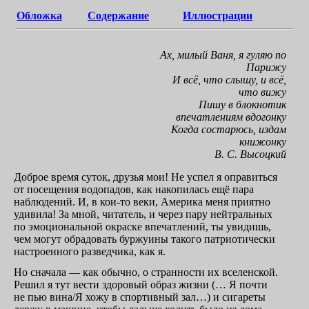
Обложка
Содержание
Иллюстрации
Ах, милый Ваня, я гуляю по
Парижу
И всё, что слышу, и всё,
что вижу
Пишу в блокнотик
впечатлениям вдогонку
Когда состарюсь, издам
книжонку
В. С. Высоцкий
Доброе время суток, друзья мои! Не успел я оправиться
от посещения водопадов, как накопилась ещё пара
наблюдений.
И, в кои-то веки,
Америка меня приятно
удивила! За мной, читатель, и через пару нейтральных
по эмоциональной окраске впечатлений, ты увидишь,
чем могут обрадовать буржуины такого патриотичеcки
настроенного разведчика, как я.
Но сначала — как обычно, о странности их вселенской.
Решил я тут вести здоровый образ жизни (… Я почти
не пью вина/Я хожу в спортивный зал…) и сигареты