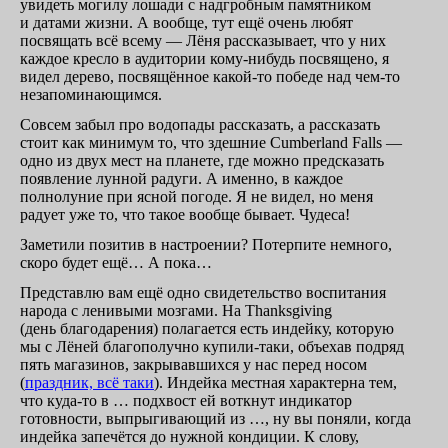
увидеть могилу лошади с надгробным памятником
и датами жизни. А вообще, тут ещё очень любят
посвящать всё всему — Лёня рассказывает, что у них
каждое кресло в аудитории
кому-нибудь
посвящено, я
видел дерево, посвящённое
какой-то
победе над
чем-то
незапоминающимся.
Совсем забыл про водопады рассказать, а рассказать
стоит как минимум то, что здешние Cumberland Falls —
одно из двух мест на планете, где можно предсказать
появление лунной радуги. А именно, в каждое
полнолуние при ясной погоде. Я не видел, но меня
радует уже то, что такое вообще бывает. Чудеса!
Заметили позитив в настроении? Потерпите немного,
скоро будет ещё… А пока…
Представлю вам ещё одно свидетельство воспитания
народа с ленивыми мозгами. На Thanksgiving
(день благодарения) полагается есть индейку, которую
мы с Лёней благополучно
купили-таки,
объехав подряд
пять магазинов, закрывавшихся у нас перед носом
(
праздник, всё таки
). Индейка местная характерна тем,
что
куда-то
в … подхвост ей воткнут индикатор
готовности, выпрыгивающий из …, ну вы поняли, когда
индейка запечётся до нужной кондиции. К слову,