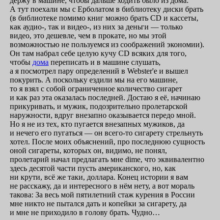
держу в машине, чтобы дальше ходить было из дома.
А тут поехали мы с Ерболатом в библиотеку диски брать
(в библиотеке помимо книг можно брать CD и кассеты,
как
аудио-,
так
и видео-,
из них за деньги — только
видео, это дешевле, чем в прокате, но мы этой
возможностью не пользуемся из соображений экономии).
Он там набрал себе целую кучу CD всяких для того,
чтобы
дома
переписать и в машине слушать,
а я посмотрел пару определений
в Webster'е
и вышел
покурить. А поскольку ездили мы на его машине,
то я взял с собой ограниченное количество сигарет
и как раз эта оказалась последней. Достаю я её, начинаю
прикуривать, и мужик, подозрительно пролетарской
наружности, вдруг внезапно оказывается передо мной.
Но я не из тех,
кто пугается внезапных мужиков, да
и нечего его пугаться — он
всего-то
сигарету стрельнуть
хотел. После моих объяснений, про последнюю сущность
оной сигареты, которых он, видимо, не понял,
пролетарий начал предлагать мне dime, что эквивалентно
здесь десятой части пусть американского, но, как
ни крути, всё же таки, доллара. Конец истории я вам
не расскажу, да и интересного в нём нету, а вот мораль
такова: За весь мой пятилетний стаж курения в России
мне никто не пытался дать и копейки за сигарету, да
и мне не приходило в голову брать. Чудно…